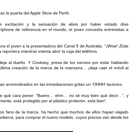
.
s la puerta del Apple Store de Perth.
nte excitación y la sensación de alivio por haber estado días
tphone de referencia en el mundo, el joven concedía entrevistas a
gura el joven a la presentadora del Canal 9 de Australia. “¡Wow! ¡Este
reportera mientras intenta abrir la caja del teléfono.
 deja al dueño. Y Cooksey, presa de los nervios por estar hablando
a última creación de la marca de la manzana… ¡deja caer el móvil al
an arremolinados en las inmediaciones gritan un ‘OHHH’ lacónico.
sabe qué cara poner: “Bueno… ehm… no sé muy bien qué decir…”, y
te, está protegido por el plástico protector, está bien”.
 los fans de la marca, ha hecho que muchos de ellos hayan viajado
 Canberra, para comprar el nuevo modelo, cuyos precios van desde los