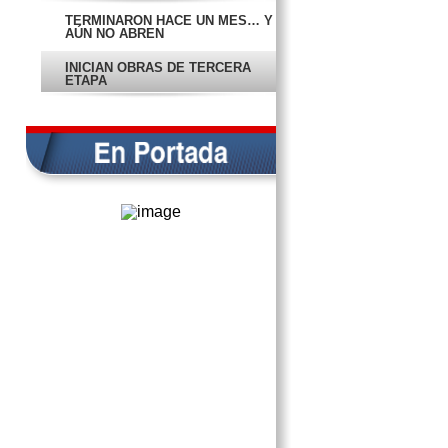
TERMINARON HACE UN MES… Y
AÚN NO ABREN
INICIAN OBRAS DE TERCERA
ETAPA
…Y OBRAS CAUSAN CONFUSIÓN
EN SAMULÁ
RECIBE DISPARO POR NEGARSE
A SER ASALTADO
MUJER EMBARAZADA FINGIÓ
SECUESTRO PARA ROBAR 45
MIL PESOS
CONFIRMAN QUE EJECUTADOS
FUERON EMBOSCADOS EN
CARMEN
PROCESAN A MADRE QUE
OCULTÓ LA MUERTE DE SU HIJA
PIDE QUE NO HAYA NO ABUSOS
EN ‘TARJETAS INTELIGENTES’
CANDIDATOS A DIPUTADOS
FEDERALES, “DE UNIDAD”
PRESENTA MORENA