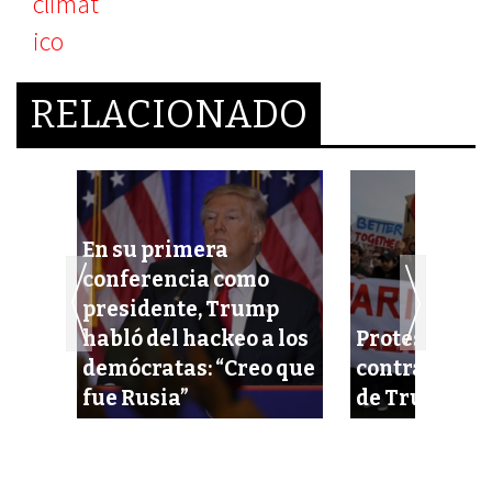
RELACIONADO
En su primera
conferencia como
presidente, Trump
habló del hackeo a los
Protestan en
demócratas: “Creo que
contra la int
as
fue Rusia”
de Trump