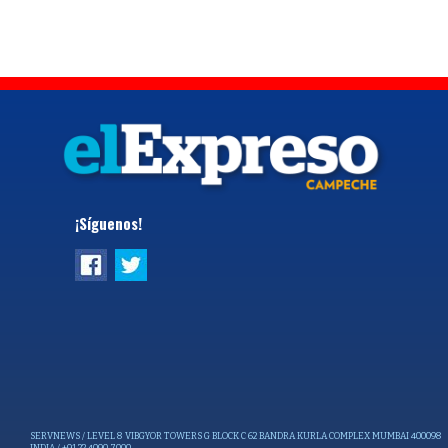
¡Síguenos!
SERVNEWS / LEVEL 8 VIBGYOR TOWERS G BLOCK C 62 BANDRA KURLA COMPLEX MUMBAI 400098