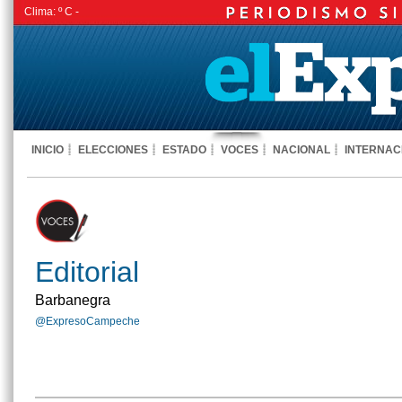
Clima:
º C -
INICIO
ELECCIONES
ESTADO
VOCES
NACIONAL
INTERNAC
Editorial
Barbanegra
@ExpresoCampeche