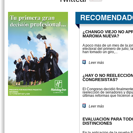
¿CHANGO VIEJO NO AP
MAROMA NUEVA?
A poco más de un mes de la jo
electoral del primero de julio, 
han tomado un giro,...
Leer más
¿HAY O NO REELECCIÓN
CONGRESISTAS?
El Congreso decidió finalmente 
reelec­ción de senadores y dip
últimas reformas que hicieron a 
Leer más
EVALUACIÓN PARA TOD
DISTINCIONES
En la aplicación de la prueba 