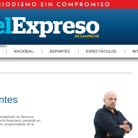
NACIONAL
DEPORTES
ESPECTÁCULOS
IN
ntes
sempeñado en diversos
ría financiera, pasando en
s vicepresidente de la