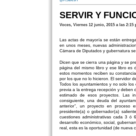
@RSalesH
SERVIR Y FUNC
Voces, Viernes 12 junio, 2015 a las 2:15
Las actas de mayoría se están entreg
en unos meses, nuevas administracion
Cámara de Diputados y gubernatura ser
Dicen que se cierra una página y se pr
página del mismo libro y ese libro es
estos momentos reciben su constancia
por los que no lo hicieron. El servidor 
Todos los ayuntamientos y no solo los
previa a la entrega recepción y deben d
estimado de esos proyectos. Las in
consiguiente, una deuda del ayuntam
anterior”, un proyecto en proceso 
presidente(a) o gobernador(a) salien
cuestiones administrativas cada 3 ó 6
desarrollo económico, social, gubern
real, esta es la oportunidad (de nueva 