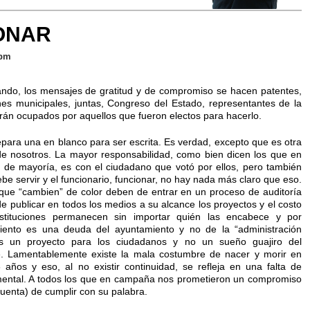
IONAR
 pm
ando, los mensajes de gratitud y de compromiso se hacen patentes,
es municipales, juntas, Congreso del Estado, representantes de la
án ocupados por aquellos que fueron electos para hacerlo.
epara una en blanco para ser escrita. Es verdad, excepto que es otra
 de nosotros. La mayor responsabilidad, como bien dicen los que en
 de mayoría, es con el ciudadano que votó por ellos, pero también
debe servir y el funcionario, funcionar, no hay nada más claro que eso.
 que “cambien” de color deben de entrar en un proceso de auditoría
e publicar en todos los medios a su alcance los proyectos y el costo
stituciones permanecen sin importar quién las encabece y por
iento es una deuda del ayuntamiento y no de la “administración
es un proyecto para los ciudadanos y no un sueño guajiro del
te. Lamentablemente existe la mala costumbre de nacer y morir en
 años y eso, al no existir continuidad, se refleja en una falta de
amental. A todos los que en campaña nos prometieron un compromiso
cuenta) de cumplir con su palabra.