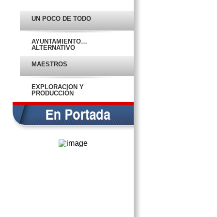
UN POCO DE TODO
VOTO NULO, LA CUARTA
FUERZA EN CAMPECHE
AYUNTAMIENTO…
EN PORTADA
ALTERNATIVO
MAESTROS
AVANZA CAMPECHE EN
TRANSPARENCIA FISCAL
EXPLORACIÓN Y
PRODUCCIÓN