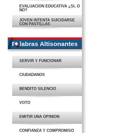
EVALUACIÓN EDUCATIVA ¿SI, O
NO?
JOVEN INTENTA SUICIDARSE
CON PASTILLAS
EJECUTAN A SUJETO ENFRENTE
DE SUPERMERCADO
Palabras Altisonantes
AHORA, A CERRAR SEXENIO
CON OBRAS: ORTEGA BERNÉS
SERVIR Y FUNCIONAR
ADVIERTEN POR MÁS LLUVIAS
EN CAMPECHE
CIUDADANOS
SE AGOTA PLAZO PARA
INFORMAR GASTOS
BENDITO SILENCIO
EXIGEN RECUENTO DE VOTOS
EN TENABO
VOTO
EMITEN SANCIÓN A PABLO
GUTIÉRREZ LAZARUS
EMITIR UNA OPINIÓN
EN AGOSTO DARÁN A AMC
CONSTANCIA DE GANADOR
CONFIANZA Y COMPROMISO
EN PORTADA