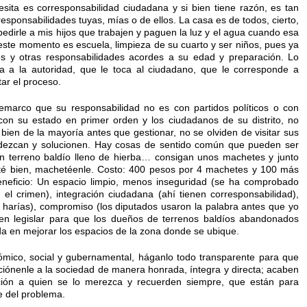
ita es corresponsabilidad ciudadana y si bien tiene razón, es tan
responsabilidades tuyas, mías o de ellos. La casa es de todos, cierto,
edirle a mis hijos que trabajen y paguen la luz y el agua cuando esa
 este momento es escuela, limpieza de su cuarto y ser niños, pues ya
s y otras responsabilidades acordes a su edad y preparación. Lo
 a la autoridad, que le toca al ciudadano, que le corresponde a
tar el proceso.
remarco que su responsabilidad no es con partidos políticos o con
con su estado en primer orden y los ciudadanos de su distrito, no
l bien de la mayoría antes que gestionar, no se olviden de visitar sus
gradezcan y solucionen. Hay cosas de sentido común que pueden ser
n terreno baldío lleno de hierba… consigan unos machetes y junto
sté bien, machetéenle. Costo: 400 pesos por 4 machetes y 100 más
eneficio: Un espacio limpio, menos inseguridad (se ha comprobado
el crimen), integración ciudadana (ahí tienen corresponsabilidad),
 harías), compromiso (los diputados usaron la palabra antes que yo
en legislar para que los dueños de terrenos baldíos abandonados
a en mejorar los espacios de la zona donde se ubique.
nómico, social y gubernamental, háganlo todo transparente para que
nciónenle a la sociedad de manera honrada, íntegra y directa; acaben
ción a quien se lo merezca y recuerden siempre, que están para
e del problema.