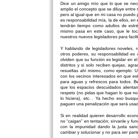
Dice un amigo mío que lo que se neces
amplio el concepto que se diluye entre 
pero al igual que en mi casa no puedo p
es responsabilidad mía, la de ellos, en
tendrán tiempo como adultos de estré
mismo pasa en este caso, que le toca
nuestros nuevos legisladores para facili
Y hablando de legisladores noveles, 
otros poderes, su responsabilidad es 
olviden que su función es legislar en e
distritos y si solo reciben quejas, a
resueltas ahí mismo, como ejemplo: U
con los vecinos interesados en que e
para aguas y refrescos para todos. B
que los espacios descuidados alientan 
respeto (no pidas que hagan lo que no
lo hiciera), etc… Ya hecho eso busqu
paguen una penalización que será usad
Si en realidad quieren desarrollo eco
no “caigan” en tentación; sírvanle y fu
con la impunidad dando la justa san
cambiar y solucionar y no para ser part