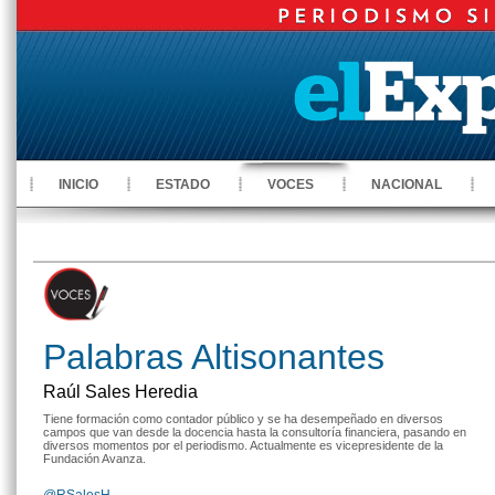
INICIO
ESTADO
VOCES
NACIONAL
Palabras Altisonantes
Raúl Sales Heredia
Tiene formación como contador público y se ha desempeñado en diversos
campos que van desde la docencia hasta la consultoría financiera, pasando en
diversos momentos por el periodismo. Actualmente es vicepresidente de la
Fundación Avanza.