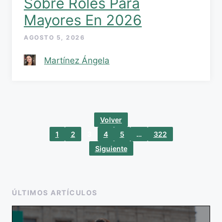
Sobre Roles Para
Mayores En 2026
AGOSTO 5, 2026
Martínez Ángela
Volver
1
2
3
4
5
…
322
Siguiente
ÚLTIMOS ARTÍCULOS