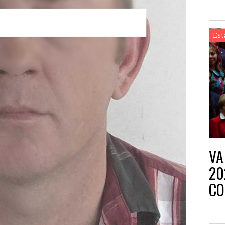
Est
VA
20
CO