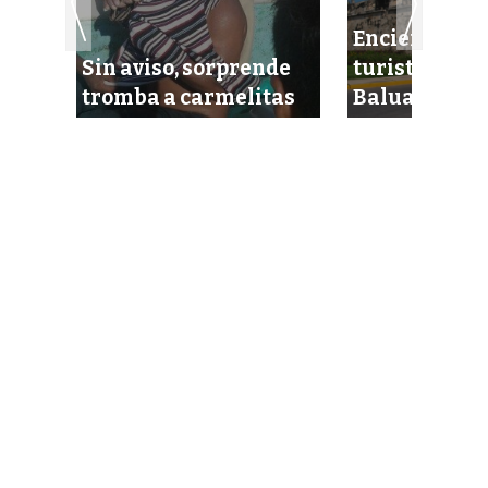
Encierran a 
 se
Sin aviso, sorprende
turistas bel
dios
tromba a carmelitas
Baluarte