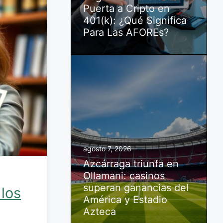
Puerta a Cripto en
401(k): ¿Qué Significa
Para Las AFOREs?
agosto 7, 2026
Azcárraga triunfa en
Ollamani: casinos
superan ganancias del
 los
América y Estadio
Azteca