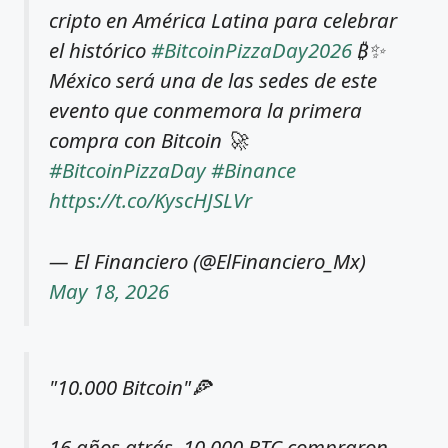
cripto en América Latina para celebrar
el histórico
#BitcoinPizzaDay2026
₿✨
México será una de las sedes de este
evento que conmemora la primera
compra con Bitcoin 🚀
#BitcoinPizzaDay
#Binance
https://t.co/KyscHJSLVr
— El Financiero (@ElFinanciero_Mx)
May 18, 2026
"10.000 Bitcoin"🍕
16 años atrás, 10.000 BTC compraron