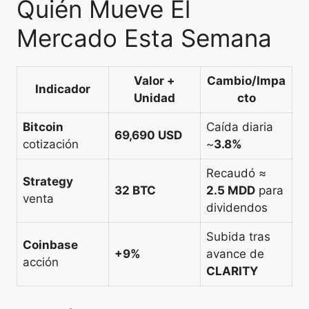
Quién Mueve El
Mercado Esta Semana
Valor +
Cambio/Impa
Indicador
Unidad
cto
Bitcoin
Caída diaria
69,690 USD
cotización
~
3.8%
Recaudó ≈
Strategy
32 BTC
2.5 MDD
para
venta
dividendos
Subida tras
Coinbase
+9%
avance de
acción
CLARITY