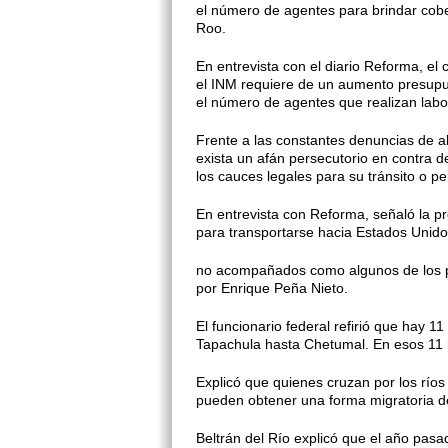
el número de agentes para brindar cob
Roo.
En entrevista con el diario Refor­ma, e
el INM requiere de un aumento presupues
el número de agentes que realizan la­bo
Frente a las constantes denuncias de ab
exista un afán persecutorio en contra 
los cauces legales para su tránsito o pe
En entrevista con Reforma, señaló la pr
para transportarse hacia Estados Unido
no acompañados como algunos de los pri
por Enrique Peña Nieto.
El funcionario federal refirió que hay 11
Tapachula hasta Chetumal. En esos 11 p
Explicó que quienes cruzan por los río
pueden obtener una forma migrato­ria de 
Beltrán del Río explicó que el año pasad