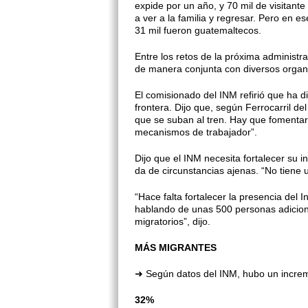
expide por un año, y 70 mil de visi­tant
a ver a la familia y regresar. Pero en 
31 mil fue­ron guatemaltecos.
Entre los retos de la próxima admi­nistra
de manera conjunta con diversos organi
El comisionado del INM refirió que ha d
fron­tera. Dijo que, según Ferrocarril d
que se su­ban al tren. Hay que fomenta
mecanismos de trabajador”.
Dijo que el INM necesita fortale­cer su
da de circunstancias ajenas. “No tiene 
“Hace falta fortalecer la presen­cia de
hablando de unas 500 personas adicional
migratorios”, dijo.
MÁS MIGRANTES
➜ Según datos del INM, hubo un in­cre
32%