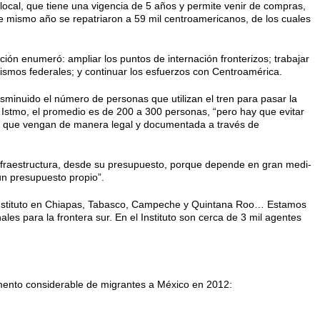
e local, que tiene una vigencia de 5 años y permite venir de compras,
ese mismo año se repatriaron a 59 mil cen­troamericanos, de los cuales
ción enumeró: ampliar los pun­tos de internación fronterizos; traba­jar
smos federales; y continuar los esfuerzos con Centroamérica.
isminuido el número de personas que utilizan el tren para pasar la
el Istmo, el promedio es de 200 a 300 per­sonas, “pero hay que evitar
r que ven­gan de manera legal y documentada a través de
 infraestructura, desde su presu­puesto, porque depende en gran medi­
un presupuesto propio”.
l Instituto en Chiapas, Tabas­co, Campeche y Quintana Roo… Es­tamos
es para la frontera sur. En el Instituto son cerca de 3 mil agentes
mento considerable de migran­tes a México en 2012: