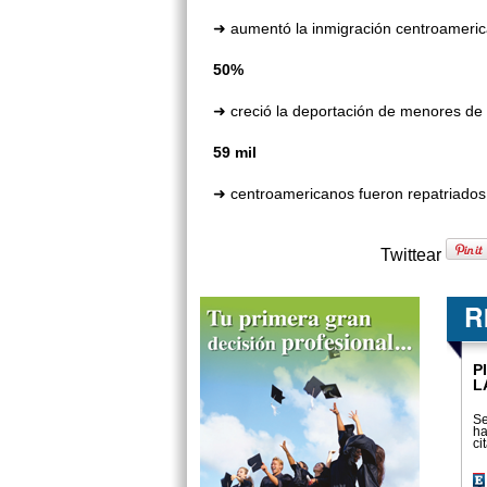
➜ aumentó la inmigración cen­troameri
50%
➜ creció la deportación de menores de
59 mil
➜ centroamericanos fueron repatria­dos
Twittear
P
L
Se
ha
ci