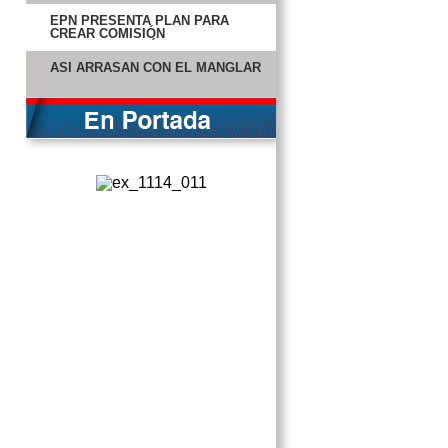
EPN PRESENTA PLAN PARA
CREAR COMISIÓN
ANTICORRUPCIÓN
ASÍ ARRASAN CON EL MANGLAR
FIESTA DE PELUCHES
VERSACE VESTIRÁ A LADY
GAGA
KNICKS SIGUE CON MARCHA
PERFECTA
ANALIZARÁ PACHUCA
CONTINUIDAD DE HUGO
SÁNCHEZ
CALDERÓN PIDE A OBAMA
RELACIÓN MÁS SÓLIDA MÉXICO-
EU
EPN INSTA A OBAMA A AMPLIAR
RELACIÓN POLÍTICA Y
PERSONAL
VICTORIA’S SECRET INDIGNA A
INDIOS
CON ENERGÍAS RENOVADAS