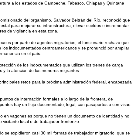
ertura a los estados de Campeche, Tabasco, Chia­pas y Quintana
l comisionado del organismo, Salvador Beltrán del Río, reconoció que
tal para mejorar su infraes­tructura, elevar sueldos e incrementar
res de vigilancia en esta zona.
usos por parte de agentes mi­gratorios, el funcionario rechazó que
de los indocumentados centroameri­canos y se pronunció por ampliar
r­manencia en el país.
otección de los indocumentados que utilizan los trenes de carga
s y la atención de los menores migrantes
ncipales retos para la próxima ad­ministración federal, encabezada
 puntos de internación formales a lo largo de la frontera, de
untos hay un flujo documentado, legal, con pasa­portes o con visas.
s o en vagones es porque no tie­nen un documento de identidad y no
visitante local o de trabajador fronterizo.
o se expidieron casi 30 mil for­mas de trabajador migratorio, que se