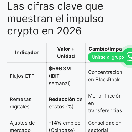
Las cifras clave que
muestran el impulso
crypto en 2026
Valor +
Cambio/Impa
Indicador
Unidad
cto
$596.3M
Concentración
Flujos ETF
(IBIT,
en BlackRock
semanal)
Menor fricción
Remesas
Reducción
de
en
digitales
costos (%)
transferencias
Ajustes de
-14%
empleo
Consolidación
mercado
(Coinbase)
sectorial