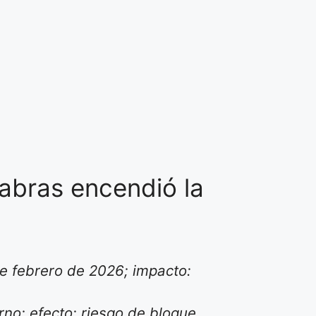
labras encendió la
de febrero de 2026; impacto:
no; efecto: riesgo de bloque