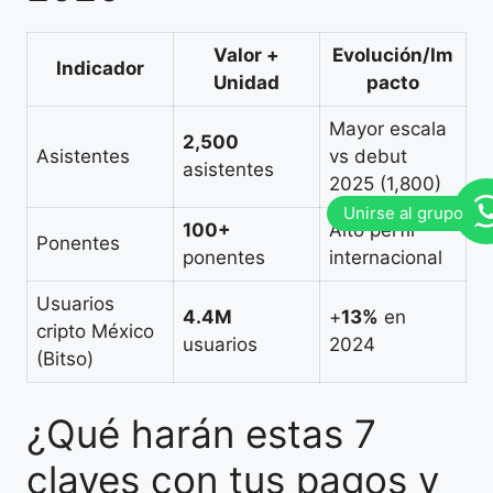
Valor +
Evolución/Im
Indicador
Unidad
pacto
Mayor escala
2,500
Asistentes
vs debut
asistentes
2025 (1,800)
100+
Alto perfil
Ponentes
ponentes
internacional
Usuarios
4.4M
+
13%
en
cripto México
usuarios
2024
(Bitso)
¿Qué harán estas 7
claves con tus pagos y