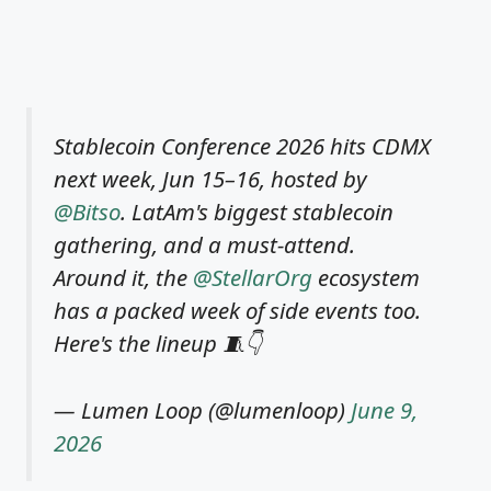
Stablecoin Conference 2026 hits CDMX
next week, Jun 15–16, hosted by
@Bitso
. LatAm's biggest stablecoin
gathering, and a must-attend.
Around it, the
@StellarOrg
ecosystem
has a packed week of side events too.
Here's the lineup 🧵👇
— Lumen Loop (@lumenloop)
June 9,
2026