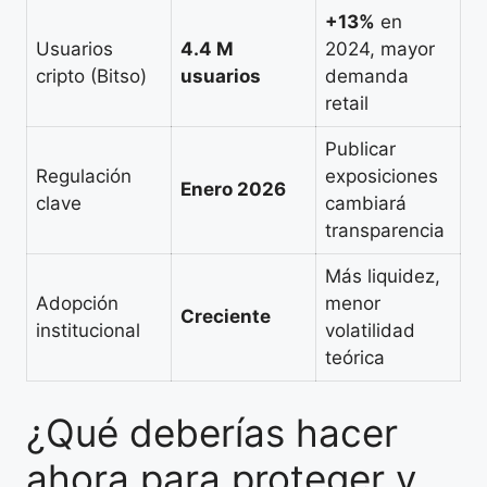
+13%
en
Usuarios
4.4 M
2024, mayor
cripto (Bitso)
usuarios
demanda
retail
Publicar
Regulación
exposiciones
Enero 2026
clave
cambiará
transparencia
Más liquidez,
Adopción
menor
Creciente
institucional
volatilidad
teórica
¿Qué deberías hacer
ahora para proteger y