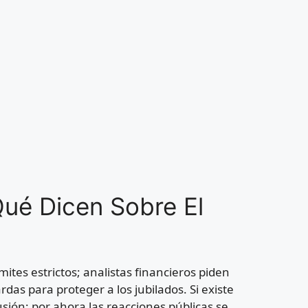
ué Dicen Sobre El
mites estrictos; analistas financieros piden
rdas para proteger a los jubilados. Si existe
cusión; por ahora las reacciones públicas se