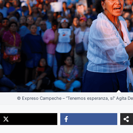
© Expreso Campeche – “Tenemos esperanza, sí” Agita Deb