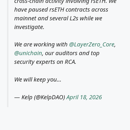
cross-chain activity involving rsETH. We
have paused rsETH contracts across
mainnet and several L2s while we
investigate.
We are working with
@LayerZero_Core
,
@unichain
, our auditors and top
security experts on RCA.
We will keep you…
— Kelp (@KelpDAO)
April 18, 2026