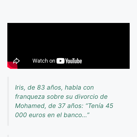
Iris, de 83 años, habla con
franqueza sobre su divorcio de
Mohamed, de 37 años: “Tenía 45
000 euros en el banco…”