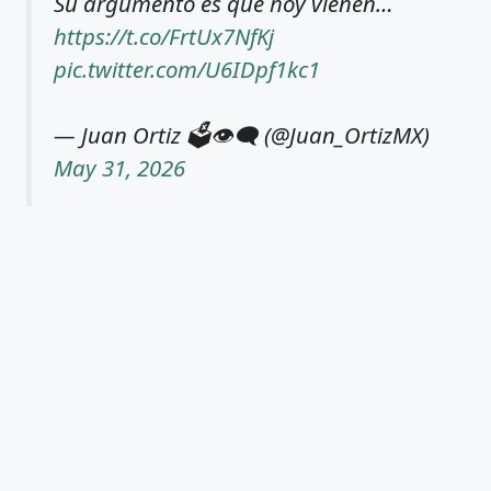
Su argumento es que hoy vienen…
https://t.co/FrtUx7NfKj
pic.twitter.com/U6IDpf1kc1
— Juan Ortiz 🗳️👁‍🗨 (@Juan_OrtizMX)
May 31, 2026