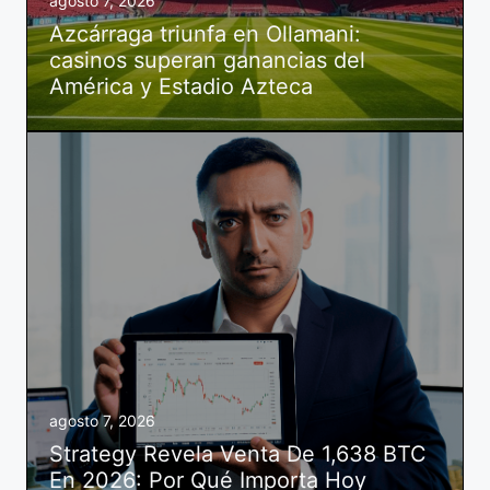
agosto 7, 2026
Azcárraga triunfa en Ollamani:
casinos superan ganancias del
América y Estadio Azteca
agosto 7, 2026
Strategy Revela Venta De 1,638 BTC
En 2026: Por Qué Importa Hoy