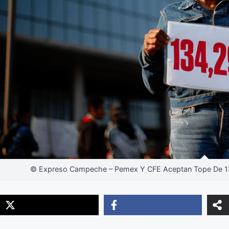
© Expreso Campeche – Pemex Y CFE Aceptan Tope De 13