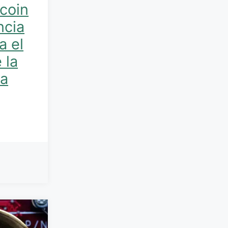
coin
ncia
a el
 la
sa