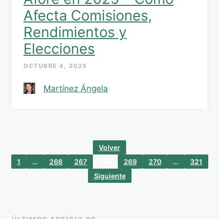
Afecta Comisiones,
Rendimientos y
Elecciones
OCTUBRE 4, 2025
Martínez Ángela
Volver
1
…
266
267
268
269
270
…
321
Siguiente