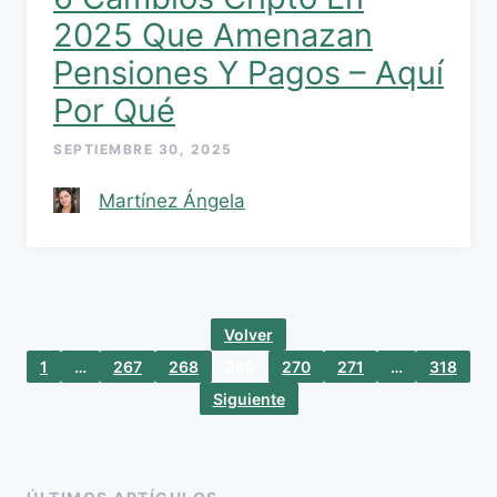
2025 Que Amenazan
Pensiones Y Pagos – Aquí
Por Qué
SEPTIEMBRE 30, 2025
Martínez Ángela
Volver
1
…
267
268
269
270
271
…
318
Siguiente