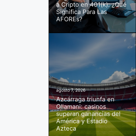
a Cripto en 401(k): ¿Qué
Significa Para Las
AFOREs?
agosto 7, 2026
Azcárraga triunfa en
Ollamani: casinos
superan ganancias del
América y Estadio
Azteca