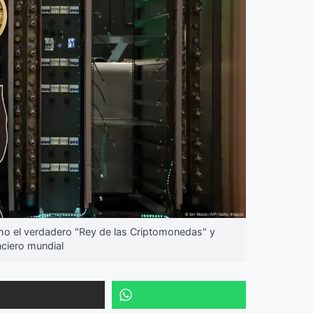
 el verdadero "Rey de las Criptomonedas" y
nciero mundial