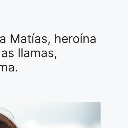
ia Matías, heroína
las llamas,
uma.