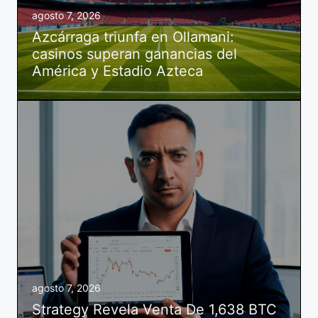
agosto 7, 2026
Azcárraga triunfa en Ollamani:
casinos superan ganancias del
América y Estadio Azteca
agosto 7, 2026
Strategy Revela Venta De 1,638 BTC