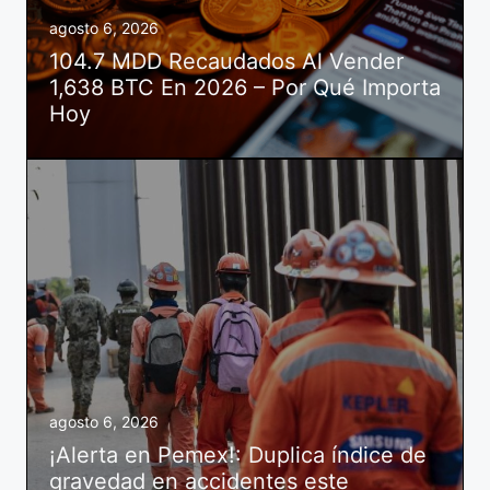
agosto 6, 2026
104.7 MDD Recaudados Al Vender
1,638 BTC En 2026 – Por Qué Importa
Hoy
agosto 6, 2026
¡Alerta en Pemex!: Duplica índice de
gravedad en accidentes este