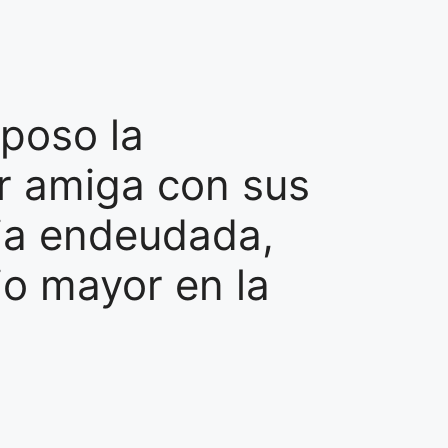
sposo la
r amiga con sus
ja endeudada,
io mayor en la