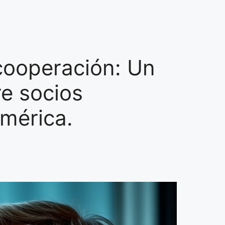
cooperación: Un
re socios
mérica.