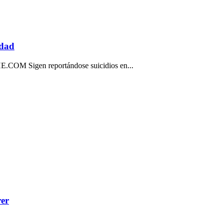
ndad
gen reportándose suicidios en...
rer