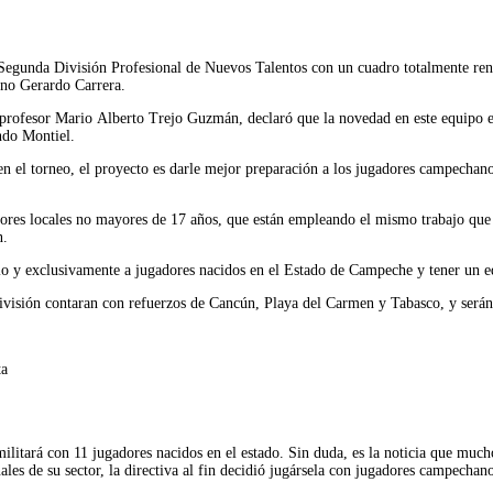
Segunda División Profesional de Nuevos Talentos con un cuadro totalmente ren
ano Gerardo Carrera.
l profesor Mario Alberto Trejo Guzmán, declaró que la novedad en este equipo es
ndo Montiel.
n el torneo, el proyecto es darle mejor preparación a los jugadores campechano
dores locales no mayores de 17 años, que están empleando el mismo trabajo que 
n.
solo y exclusivamente a jugadores nacidos en el Estado de Campeche y tener un
división contaran con refuerzos de Cancún, Playa del Carmen y Tabasco, y será
ta
litará con 11 jugadores nacidos en el estado. Sin duda, es la noticia que mucho
les de su sector, la directiva al fin decidió jugársela con jugadores campechano