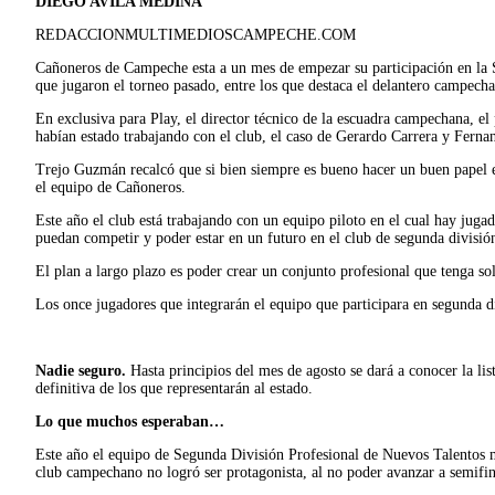
DIEGO AVILA MEDINA
REDACCIONMULTIMEDIOSCAMPECHE.COM
Cañoneros de Campeche esta a un mes de empezar su participación en la 
que jugaron el torneo pasado, entre los que destaca el delantero campech
En exclusiva para Play, el director técnico de la escuadra campechana, e
habían estado trabajando con el club, el caso de Gerardo Carrera y Ferna
Trejo Guzmán recalcó que si bien siempre es bueno hacer un buen papel e
el equipo de Cañoneros.
Este año el club está trabajando con un equipo piloto en el cual hay juga
puedan competir y poder estar en un futuro en el club de segunda divisió
El plan a largo plazo es poder crear un conjunto profesional que tenga 
Los once jugadores que integrarán el equipo que participara en segunda 
Nadie seguro.
Hasta principios del mes de agosto se dará a conocer la lis
definitiva de los que representarán al estado.
Lo que muchos esperaban…
Este año el equipo de Segunda División Profesional de Nuevos Talentos mi
club campechano no logró ser protagonista, al no poder avanzar a semifina