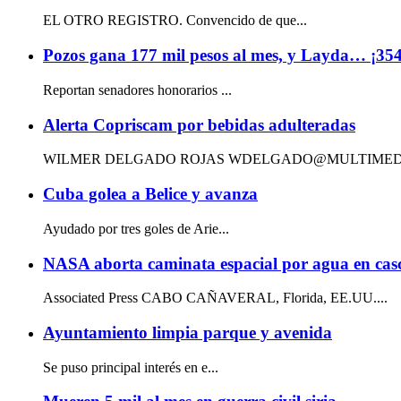
EL OTRO REGISTRO. Convencido de que...
Pozos gana 177 mil pesos al mes, y Layda… ¡354
Reportan senadores honorarios ...
Alerta Copriscam por bebidas adulteradas
WILMER DELGADO ROJAS WDELGADO@MULTIMEDIO
Cuba golea a Belice y avanza
Ayudado por tres goles de Arie...
NASA aborta caminata espacial por agua en cas
Associated Press CABO CAÑAVERAL, Florida, EE.UU....
Ayuntamiento limpia parque y avenida
Se puso principal interés en e...