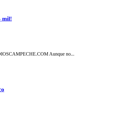
 mil!
SCAMPECHE.COM Aunque no...
co