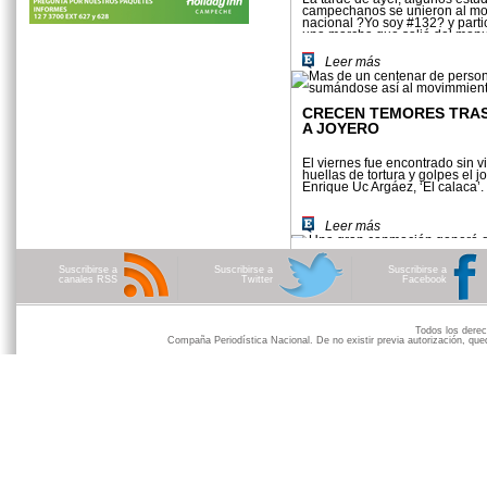
campechanos se unieron al mo
nacional ?Yo soy #132? y parti
una marcha que salió del mon
Justo sierra Méndez siguiendo 
malecón h...
Leer más
CRECEN TEMORES TRAS
A JOYERO
El viernes fue encontrado sin v
huellas de tortura y golpes el j
Enrique Uc Argáez, ‘El calaca’.
Leer más
Suscribirse a
Suscribirse a
Suscribirse a
canales RSS
Twitter
Facebook
Todos los der
Compaña Periodística Nacional. De no existir previa autorización, qued