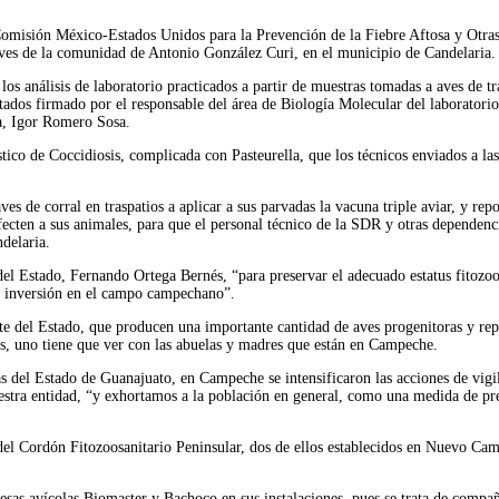
 Comisión México-Estados Unidos para la Prevención de la Fiebre Aftosa y Otr
ves de la comunidad de Antonio González Curi, en el municipio de Candelaria.
os análisis de laboratorio practicados a partir de muestras tomadas a aves de 
ados firmado por el responsable del área de Biología Molecular del laboratori
a, Igor Romero Sosa.
óstico de Coccidiosis, complicada con Pasteurella, que los técnicos enviados a 
s de corral en traspatios a aplicar a sus parvadas la vacuna triple aviar, y repo
fecten a sus animales, para que el personal técnico de la SDR y otras dependen
delaria.
 Estado, Fernando Ortega Bernés, “para preservar el adecuado estatus fitozoosan
 la inversión en el campo campechano”.
e del Estado, que producen una importante cantidad de aves progenitoras y repr
aís, uno tiene que ver con las abuelas y madres que están en Campeche.
as del Estado de Guanajuato, en Campeche se intensificaron las acciones de vigi
nuestra entidad, “y exhortamos a la población en general, como una medida de pr
del Cordón Fitozoosanitario Peninsular, dos de ellos establecidos en Nuevo Cam
presas avícolas Biomaster y Bachoco en sus instalaciones, pues se trata de compa