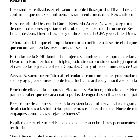
Redacción
Los estudios realizados en el Laboratorio de Bioseguridad Nivel 3 de la
confirman que no existe influenza aviar ni enfermedad de Newcastle en a
El secretario de Desarrollo Rural, Everardo Aceves Navarro, aseguró que l
de que productores reportaron el problema, y mostró el Informe de Result
Belém de Jesús Huerta Lozano, y el director de la CPA y vocal del Dines
“Ahora sólo falta que el propio laboratorio confirme o descarte el diagn
que encontraron en las aves muertas”, señaló.
El titular de la SDR llamó a las mujeres y hombres del campo que crían ave
Desarrollo Rural en los municipios, todo siniestro o sintomatología que a
el caso de las bajas avícolas en González Curi y otras comunidades de Can
Aceves Navarro fue enfático al refrendar el compromiso del gobernador del
suelo y agua, constituye uno de los principales activos y atractivos para
Prueba de ello son las empresas Biomaster y Bachoco, ubicadas en el Nort
partir de saber que de cada cuatro pollos de engorda sacrificados en el p
Precisó que desde que se detectó la existencia de influenza aviar en granj
de afectaciones a las industrias productoras establecidas en el Norte de 
empaques como cajas y rejas de huevos”.
Explicó que en el Sur del Estado se cuenta con ocho filtros permanentes 
territorio.
Otro filtro es el de las medidas de bioseguridad, establecidas por las em