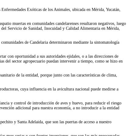
as Enfermedades Exóticas de los Animales, ubicada en Mérida, Yucatán,
traspatio muertas en comunidades candelarenses resultaron negativos, luego
o del Servicio de Sanidad, Inocuidad y Calidad Alimentaria en Mérida,
las comunidades de Candelaria determinaron mediante la sintomatología
rtar con oportunidad a sus autoridades ejidales, o a las direcciones de
cias del sector agropecuario puedan intervenir a tiempo, como se hizo en
itario de la entidad, porque junto con las características de clima,
oductoras, cuya influencia en la avicultura nacional puede medirse a
lancia y control de introducción de aves y huevo, para reducir el riesgo
evención adicional para nuestra economía, a no introducir a la entidad
pechito y Santa Adelaida, que son las puertas de acceso a nuestro
ñías muy serias y con fuertes inversiones, que son las más preocupadas