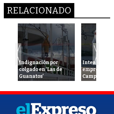
RELACIONADO
Indignación por
Intentan eje
cel
colgado en ‘Las de
empresario 
idas
Guanatos’
Campeche