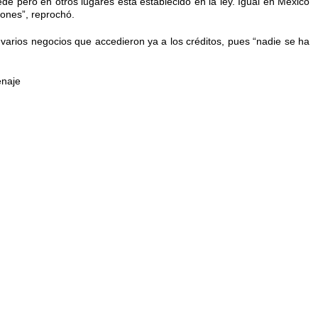
de pero en otros lugares está establecido en la ley. Igual en México
iones”, reprochó.
 varios negocios que accedieron ya a los créditos, pues “nadie se ha