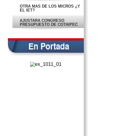
OTRA MÁS DE LOS MICROS ¿Y
EL IET?
AJUSTARÁ CONGRESO
PRESUPUESTO DE COTAIPEC
INCONTROLABLE LA OBESIDAD
EN LOS NIÑOS
IMPIDEN VENTA DE MAÍZ
TRANSGÉNICO
LICITARÁN SEGUNDA ETAPA DE
MURALLAS
CORREGIRÁN ERRORES EN LA
‘HÉCTOR PÉREZ’
LOS DE AL LADO… LOS DE
ABAJO
EL MAL EJEMPLO
DAÑOS EN LAS ESCUELAS Y
DAÑOS EN LOS ALUMNOS
TIENEN SNTE Y DISIDENTES UN