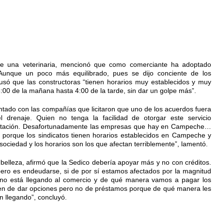
de una veterinaria, mencionó que como comerciante ha adoptado
 Aunque un poco más equilibrado, pues se dijo conciente de los
usó que las constructoras “tienen horarios muy establecidos y muy
:00 de la mañana hasta 4:00 de la tarde, sin dar un golpe más”.
tado con las compañías que licitaron que uno de los acuerdos fuera
el drenaje. Quien no tenga la facilidad de otorgar este servicio
licitación. Desafortunadamente las empresas que hay en Campeche…
, porque los sindicatos tienen horarios establecidos en Campeche y
 sociedad y los horarios son los que afectan terriblemente”, lamentó.
 belleza, afirmó que la Sedico debería apoyar más y no con créditos.
o es endeudarse, si de por sí estamos afectados por la magnitud
 no está llegando al comercio y de qué manera vamos a pagar los
ben de dar opciones pero no de préstamos porque de qué manera les
n llegando”, concluyó.