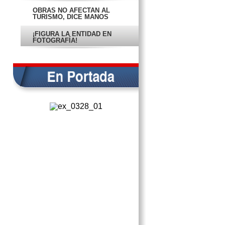
OBRAS NO AFECTAN AL
TURISMO, DICE MANOS
¡FIGURA LA ENTIDAD EN
FOTOGRAFÍA!
ELECCIÓN 2015 SERÁ ENTRE
MORENA Y PRI: UCAN
CORDERO DEBE CONECTAR SU
PENSAMIENTO CON LA LENGUA:
‘JEFA YOLA’
MAÑANA GRAN APAGÓN EN
CAMPECHE POR LA HORA DEL
PLANETA
NO INFORMA IET DE SANCIÓN A
EMPRESAS
MUERE JOVEN EN HOSPITAL
POR NEGLIGENCIA MÉDICA
SUJETOS ARMADOS SE LLEVAN
140 MIL PESOS
ASEGURAN QUE NINEL CONDE
¡ESTÁ EMBARAZADA!
THE CUPCAKE PARTY