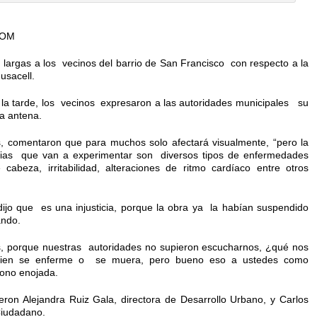
COM
largas a los vecinos del barrio de San Francisco con respecto a la
usacell.
 la tarde, los vecinos expresaron a las autoridades municipales su
ta antena.
, comentaron que para muchos solo afectará visualmente, “pero la
ias que van a experimentar son diversos tipos de enfermedades
 cabeza, irritabilidad, alteraciones de ritmo cardíaco entre otros
dijo que es una injusticia, porque la obra ya la habían suspendido
ando.
, porque nuestras autoridades no supieron escucharnos, ¿qué nos
guien se enferme o se muera, pero bueno eso a ustedes como
 tono enojada.
eron Alejandra Ruiz Gala, directora de Desarrollo Urbano, y Carlos
Ciudadano.