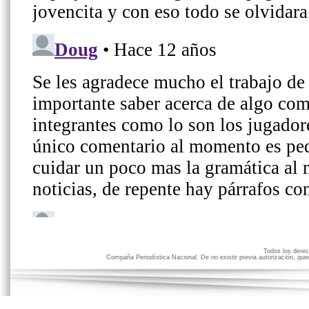
Todos los der
Compaña Periodística Nacional. De no existir previa autorización, qued