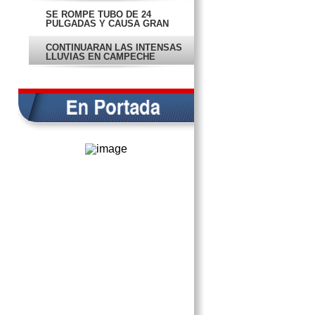
SE ROMPE TUBO DE 24
PULGADAS Y CAUSA GRAN
FUGA
CONTINUARÁN LAS INTENSAS
LLUVIAS EN CAMPECHE
CASO DE OCEANOGRAFÍA
DISPARÓ EL DESEMPLEO
LA IMPORTANCIA DE LA
PREVENCIÓN EN SECTOR
SALUD
EL MERCADO DEL ARTE
LAS MENTADAS, LA GUERRA Y
LA INTENTONA
EXPERTA: CAMPECHE NO
APROVECHA POTENCIAL EN
TURISMO
ADVIERTE CONAGUA QUE
LLUVIAS SEGUIRÁN
SUPERVISA ALCALDESA LIMPIA
DE CALLES Y PREDIOS BALDÍOS
AFECTACIONES SEGUIRÁN EN