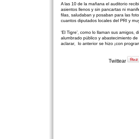
A las 10 de la mañana el auditorio reci
asientos llenos y sin pancartas ni man
filas, saludaban y posaban para las fo
cuantos diputados locales del PRI y muy
‘El Tigre’, como lo llaman sus amigos, d
alumbrado público y abastecimiento de 
aclarar, lo anterior se hizo ¡con progra
Twittear