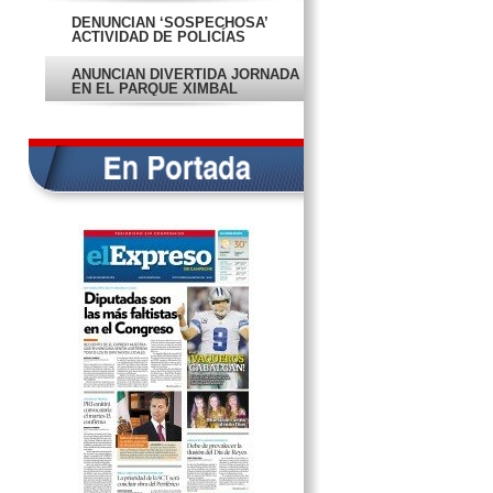
DENUNCIAN ‘SOSPECHOSA’
ACTIVIDAD DE POLICÍAS
ANUNCIAN DIVERTIDA JORNADA
EN EL PARQUE XIMBAL
PIDE IGLESIA PRESERVAR
TRADICIÓN DE LOS REYES
MAGOS
JÓVENES JUNTAN JUGUETES
PARA NIÑOS Y NIÑAS
ACUSAN QUE MICROS NO
RESPETAN TARIFA
VIGILARÁ LA SMASS EL PASEO
DE REYES
PASAPORTE ES MÁS CARO A
PARTIR DE ESTE AÑO
PERIFÉRICO, LA OBRA MÁS
IMPORTANTE DEL 2015
HABRÍA FRESCO Y LLUVIAS
DURANTE LA NOCHE
PASAJE DE LA FIDEL, EN EL