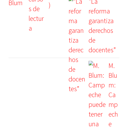
“La
reforma
garantiza
derechos
de
docentes”
M.
Blu
m:
Ca
mp
ech
e