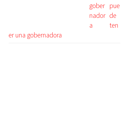
pue
de
ten
er una gobernadora