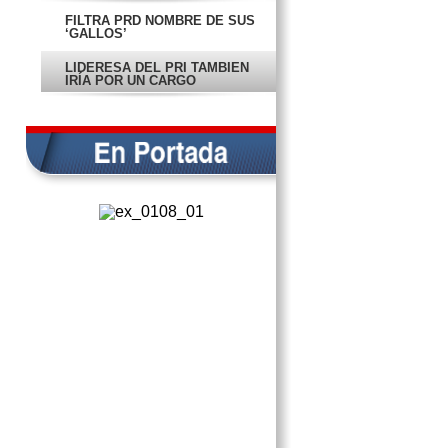
FILTRA PRD NOMBRE DE SUS
‘GALLOS’
LIDERESA DEL PRI TAMBIÉN
IRÍA POR UN CARGO
18 DE FEBRERO SE DICE SI
DINORAH VA
SE REGISTRA PRIMERA PRIISTA
PARA ELECCIONES
DESTRUYE PGR PIROTECNIA
DECOMISADA
JOVEN SE SUICIDA EN CASA DE
SU NOVIA
VACACIONES DEJAN 23
PERSONAS MUERTAS
RECONOCE RECTORA
NECESIDADES DE LA UAC
EXIGEN A CONSTRUCTORA
CUMPLA CON PAGO POR DAÑOS
REHABILITAN PLANTEL CON