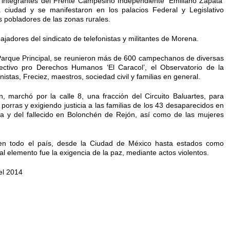
 integrantes del Frente Campesino Independiente ‘Emiliano Zapata’
a ciudad y se manifestaron en los palacios Federal y Legislativo
os pobladores de las zonas rurales.
adores del sindicato de telefonistas y militantes de Morena.
Parque Principal, se reunieron más de 600 campechanos de diversas
ectivo pro Derechos Humanos ‘El Caracol’, el Observatorio de la
nistas, Freciez, maestros, sociedad civil y familias en general.
 marchó por la calle 8, una fracción del Circuito Baluartes, para
 porras y exigiendo justicia a las familias de los 43 desaparecidos en
aya y del fallecido en Bolonchén de Rejón, así como de las mujeres
en todo el país, desde la Ciudad de México hasta estados como
l elemento fue la exigencia de la paz, mediante actos violentos.