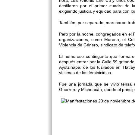
hora, Luis Antonio Che Cu y unos 600
desfilaron por el primer cuadro de l
exigiendo justicia y equidad para con l
También, por separado, marcharon trabaj
Pero por la noche, congregados en el 
organizaciones, como Morena, el Col
Violencia de Género, sindicato de telefo
El numeroso contingente que formaron,
después entrar por la Calle 59 gritando
Ayotzinapa, de los fusilados en Tlatl
víctimas de los feminicidios.
Fue una jornada que se vivió tensa 
Guerrero y Michoacán, donde el principa