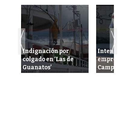
Indignación por
Intentan eje
cel
colgado en ‘Las de
empresario 
idas
Guanatos’
Campeche