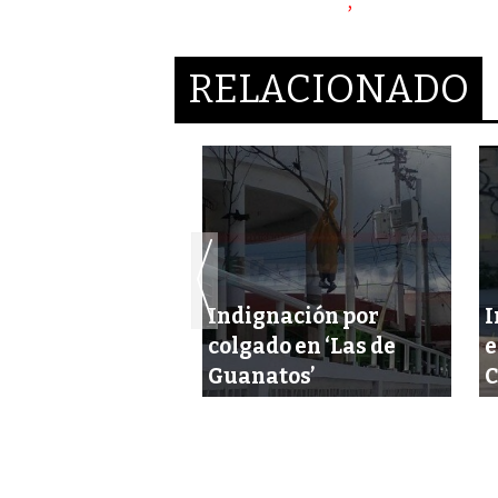
RELACIONADO
Indignación por
I
nado en
colgado en ‘Las de
e
ría era estilista
Guanatos’