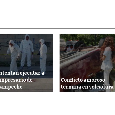
ntentan ejecutar a
mpresario de
Conflicto amoroso
Campeche
termina en volcadura