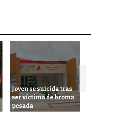
Joven se suicida tras
Nombran a más 
ser víctima de broma
segundo día de
pesada
gobierno