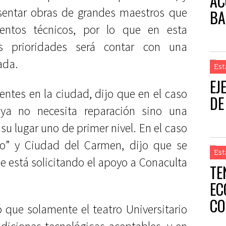
AC
esentar obras de grandes maestros que
BA
ientos técnicos, por lo que en esta
s prioridades será contar con una
ada.
Est
EJ
entes en la ciudad, dijo que en el caso
DE
ya no necesita reparación sino una
su lugar uno de primer nivel. En el caso
ro” y Ciudad del Carmen, dijo que se
Est
e está solicitando el apoyo a Conaculta
TE
EC
CO
ró que solamente el teatro Universitario