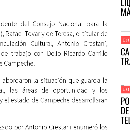
LI
MÁ
idente del Consejo Nacional para la
), Rafael Tovar y de Teresa, el titular de
Est
nculación Cultural, Antonio Crestani,
CA
de trabajo con Delio Ricardo Carrillo
TR
 de Campeche.
o abordaron la situación que guarda la
al, las áreas de oportunidad y los
Est
PO
y el estado de Campeche desarrollarán
DE
TE
zado por Antonio Crestani enumeró los