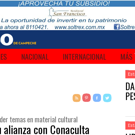
ES
NACIONAL
INTERNACIONAL
MÁS
Est
DA
PE
nder temas en material cultural
u alianza con Conaculta
Est