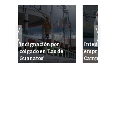
Indignación por
Intentan eje
cel
colgado en ‘Las de
empresario 
idas
Guanatos’
Campeche