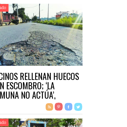
ado
CINOS RELLENAN HUECOS
N ESCOMBRO; ‘LA
MUNA NO ACTÚA’,
EGURAN
ado