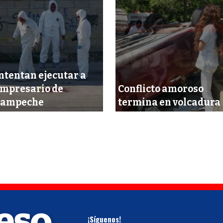
ntentan ejecutar a
mpresario de
Conflicto amoroso
Campeche
termina en volcadura
¡Síguenos!