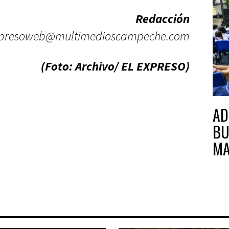
Redacción
presoweb@multimedioscampeche.com
(Foto: Archivo/ EL EXPRESO)
AD
BU
MA