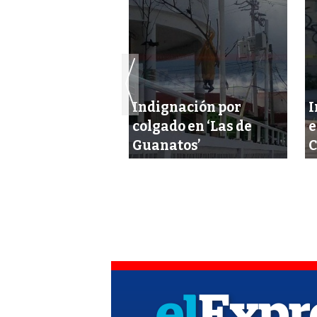
Indignación por
I
 años de cárcel
colgado en ‘Las de
e
ja de homicidas
Guanatos’