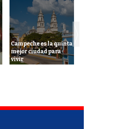
Aprueban
Campeche es la quinta
libramientos de
mejor ciudad para
Atasta y Carmen 
vivir
mil 500 millones