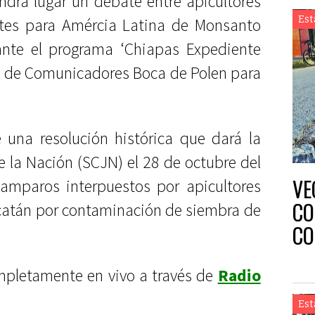
ndrá lugar un debate entre apicultores
Est
tes para Amércia Latina de Monsanto
ante el programa ‘Chiapas Expediente
d de Comunicadores Boca de Polen para
 una resolución histórica que dará la
 la Nación (SCJN) el 28 de octubre del
VE
 amparos interpuestos por apicultores
CO
catán por contaminación de siembra de
CO
AS
mpletamente en vivo a través de
Radio
Est