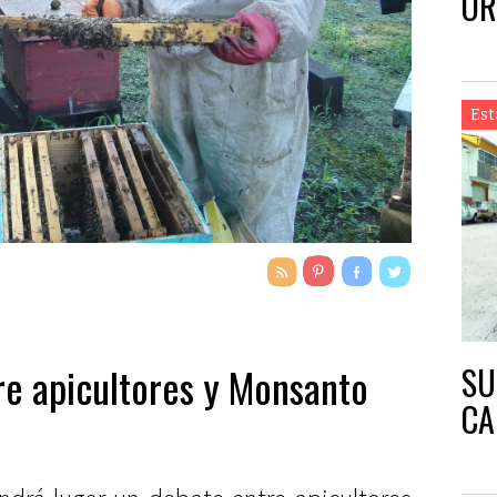
OR
NA
Est
SU
re apicultores y Monsanto
CA