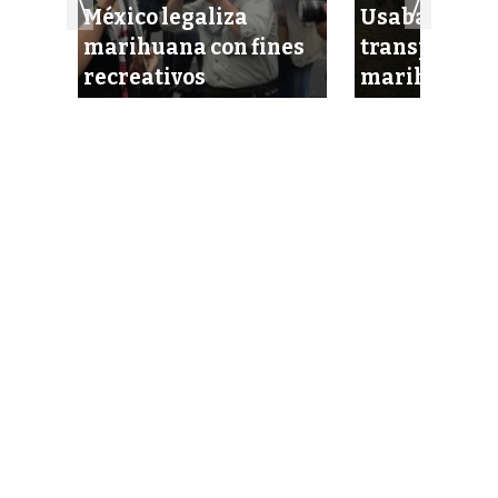
México legaliza
Usaban circo
a en
marihuana con fines
transportar
tina
recreativos
marihuana